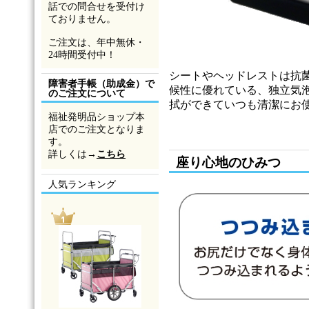
話での問合せを受付け
ておりません。
ご注文は、年中無休・
24時間受付中！
シートやヘッドレストは抗
障害者手帳（助成金）で
候性に優れている、独立気
のご注文について
拭ができていつも清潔にお
福祉発明品ショップ本
店でのご注文となりま
す。
詳しくは→
こちら
座り心地のひみつ
人気ランキング