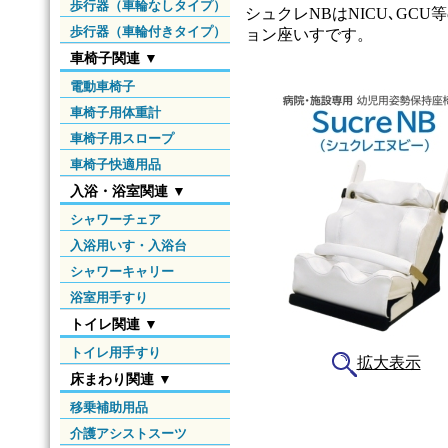
歩行器（車輪なしタイプ）
シュクレNBはNICU､G
歩行器（車輪付きタイプ）
ョン座いすです。
車椅子関連 ▼
電動車椅子
車椅子用体重計
車椅子用スロープ
車椅子快適用品
入浴・浴室関連 ▼
シャワーチェア
入浴用いす・入浴台
シャワーキャリー
浴室用手すり
トイレ関連 ▼
トイレ用手すり
拡大表示
床まわり関連 ▼
移乗補助用品
介護アシストスーツ