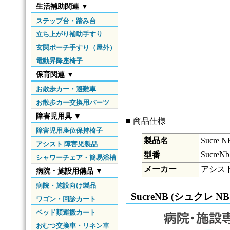
生活補助関連 ▼
ステップ台・踏み台
立ち上がり補助手すり
玄関ポーチ手すり（屋外）
電動昇降座椅子
保育関連 ▼
お散歩カー・避難車
お散歩カー交換用パーツ
障害児用具 ▼
■ 商品仕様
障害児用座位保持椅子
製品名
Sucre
アシスト 障害児製品
SucreNb
型番
シャワーチェア・簡易浴槽
メーカー
アシス
病院・施設用備品 ▼
病院・施設向け製品
SucreNB (シュクレ N
ワゴン・回診カート
ベッド類運搬カート
おむつ交換車・リネン車