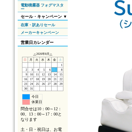
電動噴霧器 フォグマスタ
ー
セール・キャンペーン ▼
在庫・訳ありセール
メーカーキャンペーン
営業日カレンダー
＜
2026年8月
＞
日
月
火
水
木
金
土
1
2
3
4
5
6
7
8
9
10
11
12
13
14
15
16
17
18
19
20
21
22
23
24
25
26
27
28
29
30
31
今日
休業日
問合せは10：00～12：
00、13：00～17：00と
なります
土・日・祝日は、お電