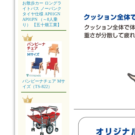
お散歩カー ロングラ
イトバス ノーパンク
タイヤ仕様 AP01GN
AP01PN （～8人乗
り） 【五十畑工業】
バンビーナチェア Mサ
イズ（TS-822）