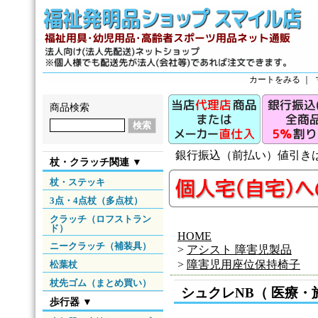
カートをみる
｜
商品検索
銀行振込（前払い）値引き
杖・クラッチ関連 ▼
杖・ステッキ
3点・4点杖（多点杖）
クラッチ（ロフストラン
ド）
HOME
ニークラッチ（補装具）
>
アシスト 障害児製品
>
障害児用座位保持椅子
松葉杖
杖先ゴム（まとめ買い）
シュクレNB（ 医療
歩行器 ▼