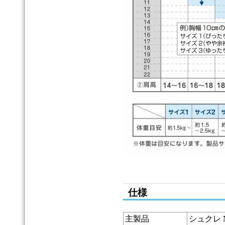
仕様
主製品
シュクレ 