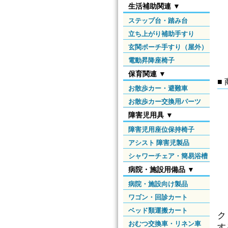
生活補助関連 ▼
ステップ台・踏み台
立ち上がり補助手すり
玄関ポーチ手すり（屋外）
電動昇降座椅子
保育関連 ▼
■
お散歩カー・避難車
お散歩カー交換用パーツ
障害児用具 ▼
障害児用座位保持椅子
アシスト 障害児製品
シャワーチェア・簡易浴槽
病院・施設用備品 ▼
病院・施設向け製品
ワゴン・回診カート
ベッド類運搬カート
ク
おむつ交換車・リネン車
す