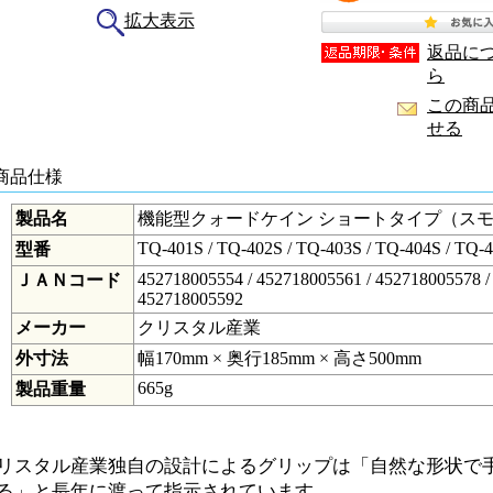
拡大表示
返品に
ら
この商
せる
 商品仕様
製品名
機能型クォードケイン ショートタイプ（ス
TQ-401S / TQ-402S / TQ-403S / TQ-404S / TQ-
型番
452718005554 / 452718005561 / 452718005578 /
ＪＡＮコード
452718005592
メーカー
クリスタル産業
外寸法
幅170mm × 奥行185mm × 高さ500mm
665g
製品重量
リスタル産業独自の設計によるグリップは「自然な形状で
る」と長年に渡って指示されています。