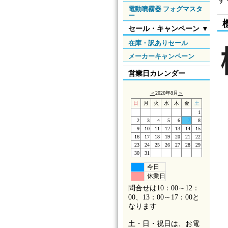
電動噴霧器 フォグマスタ
ー
セール・キャンペーン ▼
在庫・訳ありセール
メーカーキャンペーン
営業日カレンダー
＜
2026年8月
＞
日
月
火
水
木
金
土
1
2
3
4
5
6
7
8
9
10
11
12
13
14
15
16
17
18
19
20
21
22
23
24
25
26
27
28
29
30
31
今日
休業日
問合せは10：00～12：
00、13：00～17：00と
なります
土・日・祝日は、お電