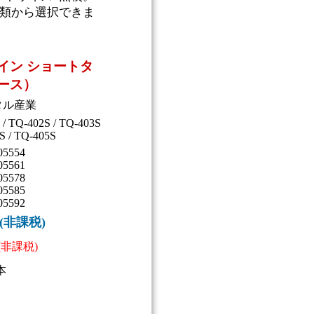
種類から選択できま
イン ショートタ
ース）
タル産業
 / TQ-402S / TQ-403S
S / TQ-405S
05554
05561
05578
05585
05592
円(非課税)
(非課税)
本