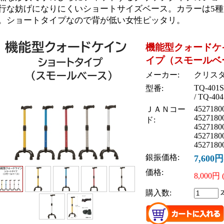
行な妨げになりにくいショートサイズベース。カラーは5
。ショートタイプなので背が低い女性ピッタリ。
機能型クォードケ
イプ（スモールベ
メーカー:
クリス
TQ-401S
型番:
/ TQ-404
4527180
ＪＡＮコー
4527180
ド:
4527180
4527180
4527180
銀振価格:
7,600
価格:
8,000円
購入数: