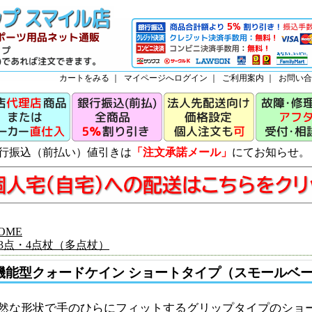
カートをみる
｜
マイページへログイン
｜
ご利用案内
｜
お問い合
行振込（前払い）値引きは
「注文承諾メール」
にてお知らせ。
OME
3点・4点杖（多点杖）
機能型クォードケイン ショートタイプ（スモールベ
然な形状で手のひらにフィットするグリップタイプのショ