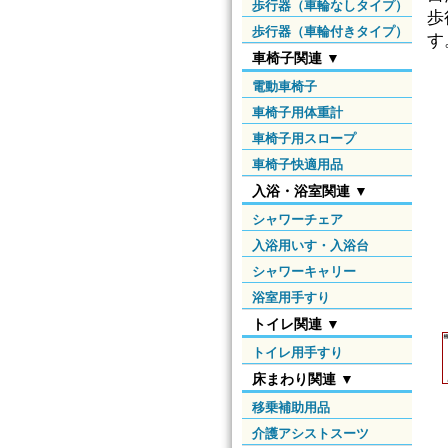
歩行器（車輪なしタイプ）
歩
歩行器（車輪付きタイプ）
す
車椅子関連 ▼
電動車椅子
車椅子用体重計
車椅子用スロープ
車椅子快適用品
入浴・浴室関連 ▼
シャワーチェア
入浴用いす・入浴台
シャワーキャリー
浴室用手すり
トイレ関連 ▼
トイレ用手すり
床まわり関連 ▼
移乗補助用品
介護アシストスーツ