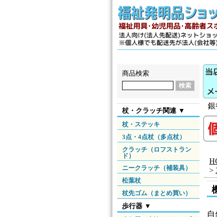
商品検索
銀
杖・クラッチ関連 ▼
杖・ステッキ
3点・4点杖（多点杖）
クラッチ（ロフストラン
ド）
H
ニークラッチ（補装具）
>
松葉杖
杖先ゴム（まとめ買い）
歩行器 ▼
自