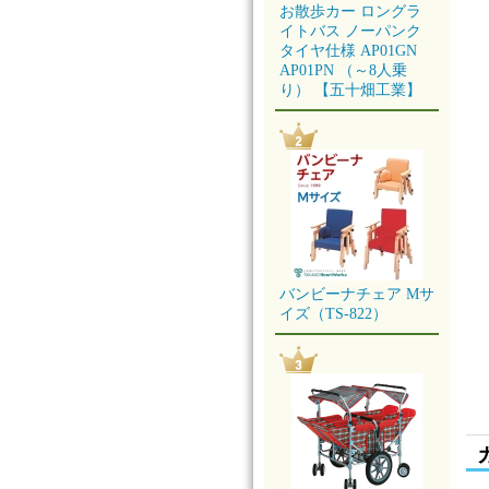
お散歩カー ロングラ
イトバス ノーパンク
タイヤ仕様 AP01GN
AP01PN （～8人乗
り） 【五十畑工業】
バンビーナチェア Mサ
イズ（TS-822）