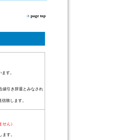
page top
。
います。
込値引き辞退とみなされ
送信致します。
ません）
します。