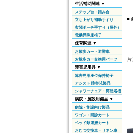
生活補助関連 ▼
ステップ台・踏み台
■
立ち上がり補助手すり
玄関ポーチ手すり（屋外）
電動昇降座椅子
保育関連 ▼
お散歩カー・避難車
片
お散歩カー交換用パーツ
障害児用具 ▼
障害児用座位保持椅子
アシスト 障害児製品
シャワーチェア・簡易浴槽
病院・施設用備品 ▼
病院・施設向け製品
ワゴン・回診カート
ベッド類運搬カート
おむつ交換車・リネン車