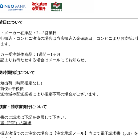
荷日について
・メーカー在庫品：2～3営業日
銀行振込・コンビニ決済の場合は当店振込入金確認日、コンビニよりお支払い報
ります。
カー受注製作商品：1週間～1ヶ月
上記よりお待たせする場合はメールにてお知らせ。
送時間指定について
最短出荷（時間指定なし）
前便or午後便
配送地域や配送業者により指定不可の場合がございます。
積書・請求書発行について
積書のご請求は下記を参照して下さい。
書（PDF）の請求
行振込決済でのご注文の場合は【注文承諾メール】内にて電子請求書（pdf）