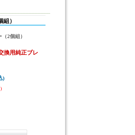
個組）
ー（2個組）
交換用純正ブレ
込)
)