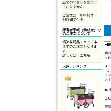
話での問合せを受付け
ておりません。
ご注文は、年中無休・
24時間受付中！
障害者手帳（助成金）で
のご注文について
福祉発明品ショップ本
■
銀
店でのご注文となりま
す。
銀
詳しくは→
こちら
※
▲
人気ランキング
【
シ
※
■
ご
会
配