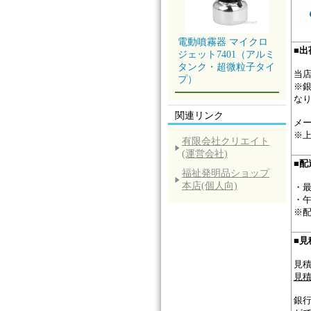
電動噴霧器 マイクロ
■
出
ジェット7401（アルミ
タンク・超微粒子タイ
当店
プ）
※
な
関連リンク
メー
※
有限会社クリエイト
(運営会社)
■
配
福祉発明品ショップ
本店(個人向)
・
・午
※
■
見
見
見積
銀