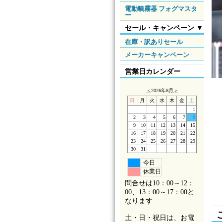
電動噴霧器 フォグマスタ
ー
セール・キャンペーン ▼
在庫・訳ありセール
メーカーキャンペーン
営業日カレンダー
＜
2026年8月
＞
日
月
火
水
木
金
土
1
2
3
4
5
6
7
8
9
10
11
12
13
14
15
16
17
18
19
20
21
22
23
24
25
26
27
28
29
30
31
今日
休業日
問合せは10：00～12：
00、13：00～17：00と
なります
土・日・祝日は、お電