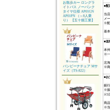
お散歩カー ロングラ
■
配
イトバス ノーパンク
タイヤ仕様 AP01GN
当
AP01PN （～8人乗
メ
り） 【五十畑工業】
※
基
■
送
本
※
北
バンビーナチェア Mサ
※
イズ（TS-822）
■
お
銀
※
※
商品
※