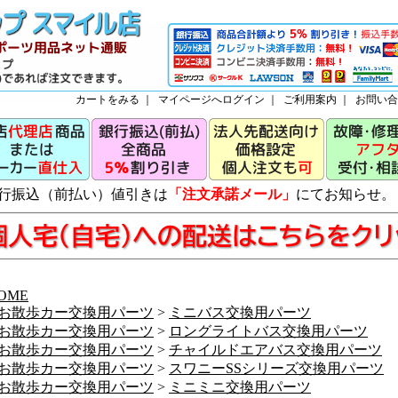
カートをみる
｜
マイページへログイン
｜
ご利用案内
｜
お問い合
行振込（前払い）値引きは
「注文承諾メール」
にてお知らせ。
OME
お散歩カー交換用パーツ
>
ミニバス交換用パーツ
お散歩カー交換用パーツ
>
ロングライトバス交換用パーツ
お散歩カー交換用パーツ
>
チャイルドエアバス交換用パーツ
お散歩カー交換用パーツ
>
スワニーSSシリーズ交換用パーツ
お散歩カー交換用パーツ
>
ミニミニ交換用パーツ