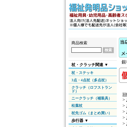
商品検索
銀
杖・クラッチ関連 ▼
杖・ステッキ
3点・4点杖（多点杖）
クラッチ（ロフストラン
ド）
H
ニークラッチ（補装具）
>
>
松葉杖
>
杖先ゴム（まとめ買い）
>
歩行器 ▼
>