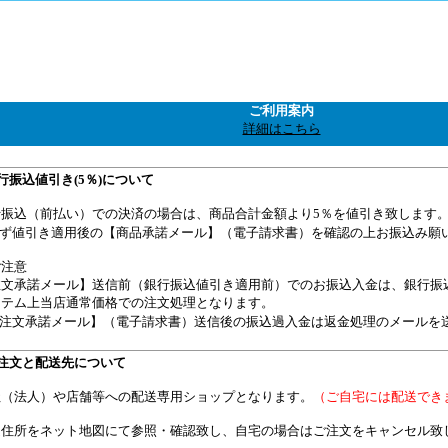
ご利用案内
詳細はこちら
行振込値引き(5％)について
行振込（前払い）での決済の場合は、商品合計金額より5％を値引き致します
必ず値引き適用後の【商品承諾メール】（電子請求書）を確認の上お振込み願
ご注意
注文承諾メール】送信前（銀行振込値引き適用前）でのお振込入金は、銀行振
ステム上当店通常価格での注文処理となります。
【注文承諾メール】（電子請求書）送信後の振込過入金は返金処理のメールを
注文と配送先について
社（法人）や店舗等への配送専用ショップとなります。
（ご自宅には配送でき
送住所をネット地図にて参照・確認致し、自宅の場合はご注文をキャンセル致