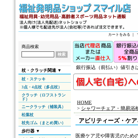
カートをみる
｜
商品検索
銀行振込（前払い）値引き
杖・クラッチ関連 ▼
杖・ステッキ
3点・4点杖（多点杖）
クラッチ（ロフストラン
ド）
HOME
ニークラッチ（補装具）
>
シャワーチェア・簡易浴
松葉杖
アビリティーズ・ケア
杖先ゴム（まとめ買い）
歩行器 ▼
医療ケア児や障害児のため