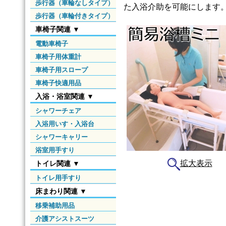
歩行器（車輪なしタイプ）
た入浴介助を可能にします
歩行器（車輪付きタイプ）
車椅子関連 ▼
電動車椅子
車椅子用体重計
車椅子用スロープ
車椅子快適用品
入浴・浴室関連 ▼
シャワーチェア
入浴用いす・入浴台
シャワーキャリー
浴室用手すり
拡大表示
トイレ関連 ▼
トイレ用手すり
床まわり関連 ▼
移乗補助用品
介護アシストスーツ