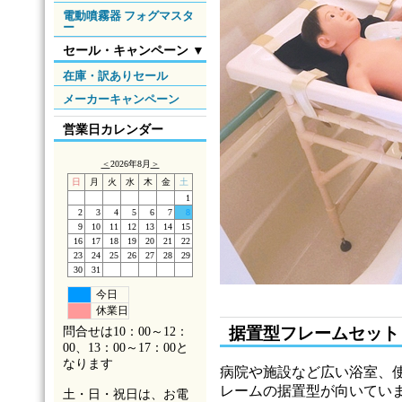
電動噴霧器 フォグマスタ
ー
セール・キャンペーン ▼
在庫・訳ありセール
メーカーキャンペーン
営業日カレンダー
＜
2026年8月
＞
日
月
火
水
木
金
土
1
2
3
4
5
6
7
8
9
10
11
12
13
14
15
16
17
18
19
20
21
22
23
24
25
26
27
28
29
30
31
今日
休業日
据置型フレームセット
問合せは10：00～12：
00、13：00～17：00と
なります
病院や施設など広い浴室、
レームの据置型が向いてい
土・日・祝日は、お電