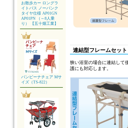
お散歩カー ロングラ
イトバス ノーパンク
タイヤ仕様 AP01GN
AP01PN （～8人乗
り） 【五十畑工業】
連結型フレームセット
狭い浴室の場合に連結して
護にも対応します。
バンビーナチェア Mサ
イズ（TS-822）