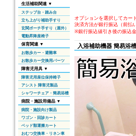
生活補助関連 ▼
ステップ台・踏み台
オプションを選択してカー
立ち上がり補助手すり
決済方法が銀行振込（前払
玄関ポーチ手すり（屋外）
※銀行振込値引き後の振込
電動昇降座椅子
保育関連 ▼
入浴補助機器 簡易浴
お散歩カー・避難車
お散歩カー交換用パーツ
障害児用具 ▼
障害児用座位保持椅子
アシスト 障害児製品
シャワーチェア・簡易浴槽
病院・施設用備品 ▼
病院・施設向け製品
ワゴン・回診カート
ベッド類運搬カート
おむつ交換車・リネン車