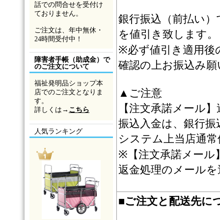
話での問合せを受付け
ておりません。
銀行振込（前払い）
ご注文は、年中無休・
を値引き致します。
24時間受付中！
※必ず値引き適用後
障害者手帳（助成金）で
確認の上お振込み願
のご注文について
福祉発明品ショップ本
▲ご注意
店でのご注文となりま
す。
【注文承諾メール】
詳しくは→
こちら
振込入金は、銀行振
人気ランキング
システム上当店通常
※【注文承諾メール
返金処理のメールを
■
ご注文と配送先に