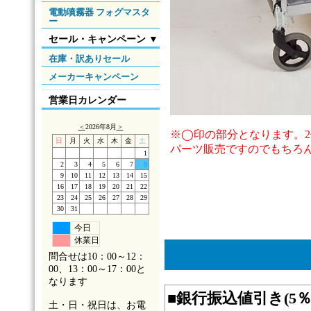
電動噴霧器 フォグマスタ
ー
セール・キャンペーン ▼
在庫・訳ありセール
メーカーキャンペーン
営業日カレンダー
＜
2026年8月
＞
※◯印の部分となります。2
日
月
火
水
木
金
土
パーツ販売ですのでもちろ
1
2
3
4
5
6
7
8
9
10
11
12
13
14
15
16
17
18
19
20
21
22
23
24
25
26
27
28
29
30
31
今日
休業日
問合せは10：00～12：
00、13：00～17：00と
なります
■
銀行振込値引き(5
土・日・祝日は、お電