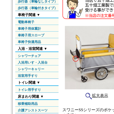
歩行器（車輪なしタイプ）
歩行器（車輪付きタイプ）
車椅子関連 ▼
電動車椅子
車椅子用体重計
車椅子用スロープ
車椅子快適用品
入浴・浴室関連 ▼
シャワーチェア
入浴用いす・入浴台
シャワーキャリー
浴室用手すり
トイレ関連 ▼
トイレ用手すり
拡大表示
床まわり関連 ▼
移乗補助用品
スワニーSSシリーズのポ
介護アシストスーツ