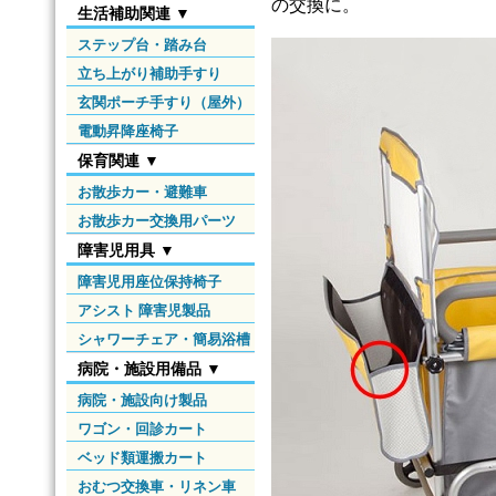
の交換に。
生活補助関連 ▼
ステップ台・踏み台
立ち上がり補助手すり
玄関ポーチ手すり（屋外）
電動昇降座椅子
保育関連 ▼
お散歩カー・避難車
お散歩カー交換用パーツ
障害児用具 ▼
障害児用座位保持椅子
アシスト 障害児製品
シャワーチェア・簡易浴槽
病院・施設用備品 ▼
病院・施設向け製品
ワゴン・回診カート
ベッド類運搬カート
おむつ交換車・リネン車