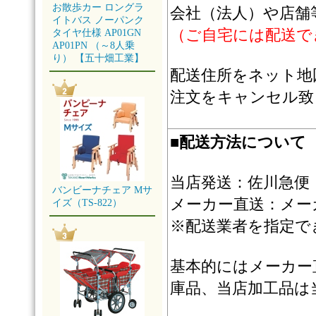
お散歩カー ロングラ
会社（法人）や店舗
イトバス ノーパンク
（ご自宅には配送で
タイヤ仕様 AP01GN
AP01PN （～8人乗
り） 【五十畑工業】
配送住所をネット地
注文をキャンセル致
■
配送方法について
当店発送：佐川急便
バンビーナチェア Mサ
メーカー直送：メー
イズ（TS-822）
※配送業者を指定で
基本的にはメーカー
庫品、当店加工品は