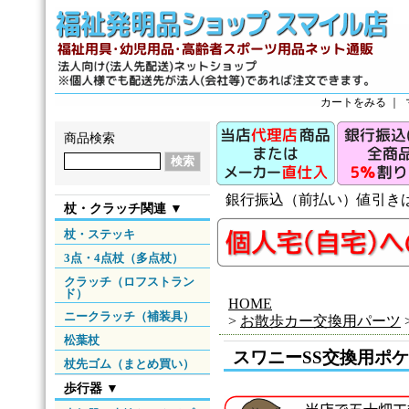
カートをみる
｜
商品検索
銀行振込（前払い）値引き
杖・クラッチ関連 ▼
杖・ステッキ
3点・4点杖（多点杖）
クラッチ（ロフストラン
ド）
HOME
ニークラッチ（補装具）
>
お散歩カー交換用パーツ
松葉杖
スワニーSS交換用ポ
杖先ゴム（まとめ買い）
歩行器 ▼